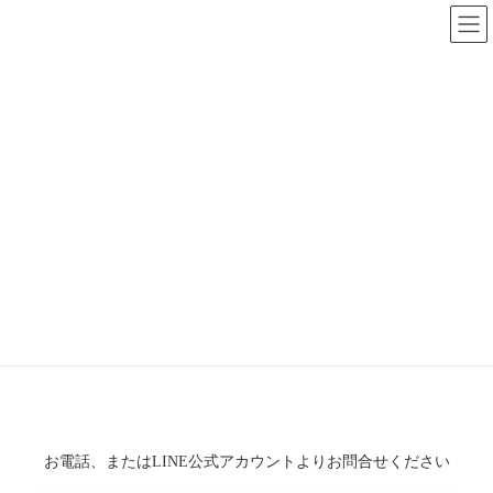
コ
ナ
ン
ビ
テ
ゲ
ン
ー
ツ
シ
へ
ョ
ご予約
ス
ン
キ
に
ッ
移
プ
動
トップページ
ご予約
ご予約・お問い合わせ
お電話、またはLINE公式アカウントよりお問合せください