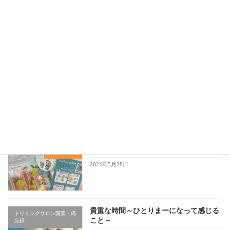
赤色に恋して
犬旅♡人旅
2024年7月25日
シニア犬と向き合う～必ずくるその時
サロン・わんちゃんの話
も、安心して迎えられるように～
2024年6月21日
美味しい発見♪～紅茶のサイダー～
犬旅♡人旅
2024年5月28日
貴重な時間～ひとりまーになって感じる
トリミングサロン開業・備
こと～
忘録